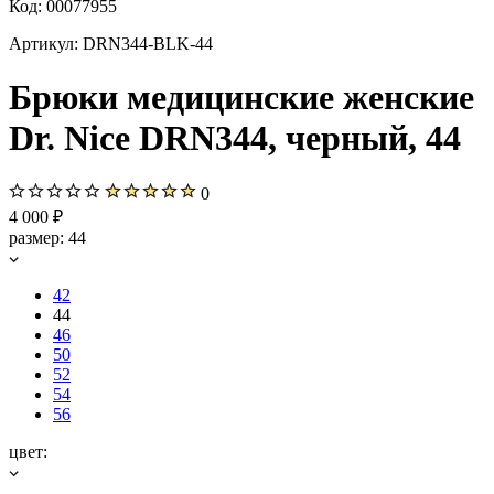
Код:
00077955
Артикул:
DRN344-BLK-44
Брюки медицинские женские
Dr. Nice DRN344, черный, 44
0
4 000 ₽
размер:
44
42
44
46
50
52
54
56
цвет: