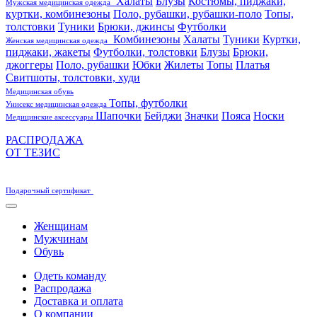
Халаты
Блузы
Костюмы, пиджаки,
Мужская медицинская одежда
куртки, комбинезоны
Поло, рубашки, рубашки-поло
Топы,
толстовки
Туники
Брюки, джинсы
Футболки
Комбинезоны
Халаты
Туники
Куртки,
Женская медицинская одежда
пиджаки, жакеты
Футболки, толстовки
Блузы
Брюки,
джоггеры
Поло, рубашки
Юбки
Жилеты
Топы
Платья
Свитшоты, толстовки, худи
Медицинская обувь
Топы, футболки
Унисекс медицинская одежда
Шапочки
Бейджи
Значки
Пояса
Носки
Медицинские аксессуары
РАСПРОДАЖА
ОТ ТЕЗИС
Подарочный сертификат
Женщинам
Мужчинам
Обувь
Одеть команду
Распродажа
Доставка и оплата
О компании