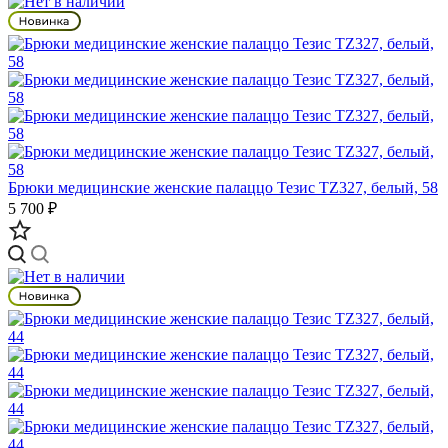
Брюки медицинские женские палаццо Тезис TZ327, белый, 58
5 700 ₽