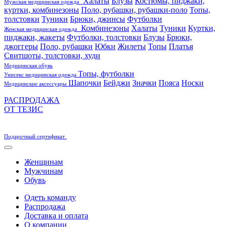
Халаты
Блузы
Костюмы, пиджаки,
Мужская медицинская одежда
куртки, комбинезоны
Поло, рубашки, рубашки-поло
Топы,
толстовки
Туники
Брюки, джинсы
Футболки
Комбинезоны
Халаты
Туники
Куртки,
Женская медицинская одежда
пиджаки, жакеты
Футболки, толстовки
Блузы
Брюки,
джоггеры
Поло, рубашки
Юбки
Жилеты
Топы
Платья
Свитшоты, толстовки, худи
Медицинская обувь
Топы, футболки
Унисекс медицинская одежда
Шапочки
Бейджи
Значки
Пояса
Носки
Медицинские аксессуары
РАСПРОДАЖА
ОТ ТЕЗИС
Подарочный сертификат
Женщинам
Мужчинам
Обувь
Одеть команду
Распродажа
Доставка и оплата
О компании