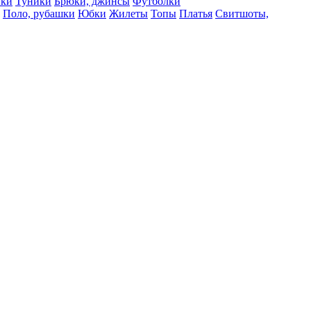
вки
Туники
Брюки, джинсы
Футболки
Поло, рубашки
Юбки
Жилеты
Топы
Платья
Свитшоты,