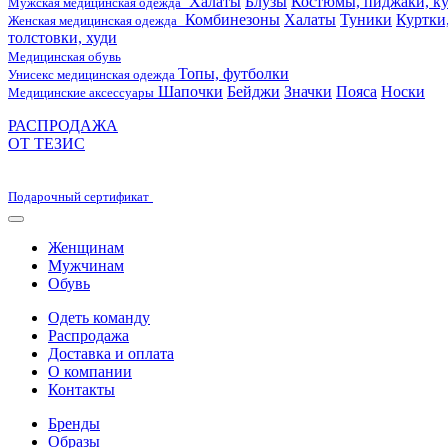
Халаты
Блузы
Костюмы, пиджаки, ку
Мужская медицинская одежда
Комбинезоны
Халаты
Туники
Куртки
Женская медицинская одежда
толстовки, худи
Медицинская обувь
Топы, футболки
Унисекс медицинская одежда
Шапочки
Бейджи
Значки
Пояса
Носки
Медицинские аксессуары
РАСПРОДАЖА
ОТ ТЕЗИС
Подарочный сертификат
Женщинам
Мужчинам
Обувь
Одеть команду
Распродажа
Доставка и оплата
О компании
Контакты
Бренды
Образы