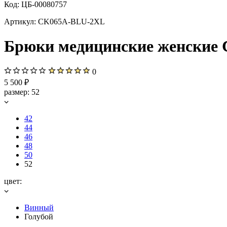
Код:
ЦБ-00080757
Артикул:
CK065A-BLU-2XL
Брюки медицинские женские Ch
0
5 500 ₽
размер:
52
42
44
46
48
50
52
цвет:
Винный
Голубой