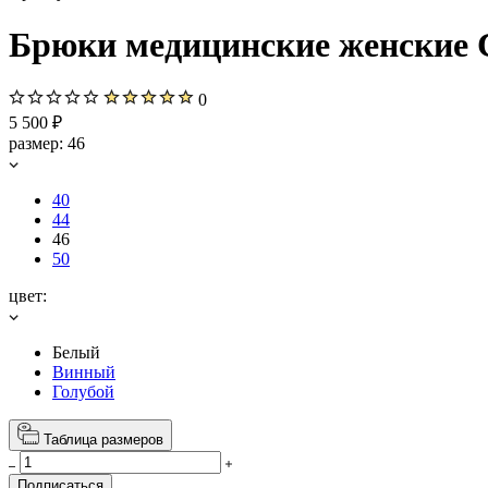
Брюки медицинские женские C
0
5 500 ₽
размер:
46
40
44
46
50
цвет:
Белый
Винный
Голубой
Таблица размеров
Подписаться