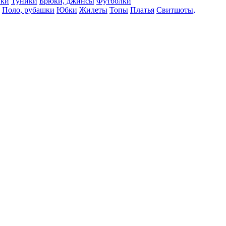
вки
Туники
Брюки, джинсы
Футболки
Поло, рубашки
Юбки
Жилеты
Топы
Платья
Свитшоты,