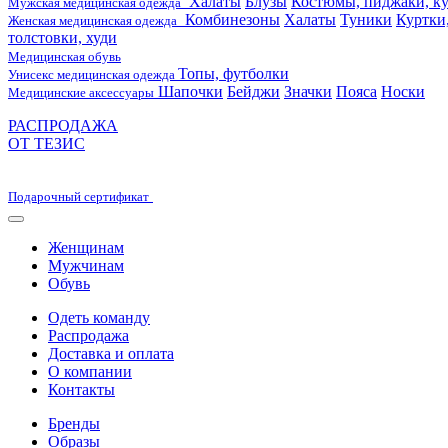
Халаты
Блузы
Костюмы, пиджаки, ку
Мужская медицинская одежда
Комбинезоны
Халаты
Туники
Куртки
Женская медицинская одежда
толстовки, худи
Медицинская обувь
Топы, футболки
Унисекс медицинская одежда
Шапочки
Бейджи
Значки
Пояса
Носки
Медицинские аксессуары
РАСПРОДАЖА
ОТ ТЕЗИС
Подарочный сертификат
Женщинам
Мужчинам
Обувь
Одеть команду
Распродажа
Доставка и оплата
О компании
Контакты
Бренды
Образы