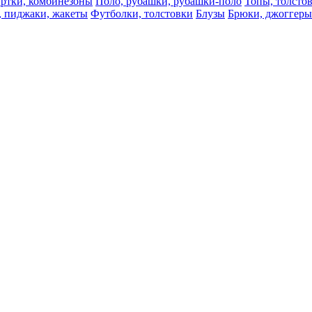
ртки, комбинезоны
Поло, рубашки, рубашки-поло
Топы, толсто
, пиджаки, жакеты
Футболки, толстовки
Блузы
Брюки, джоггеры