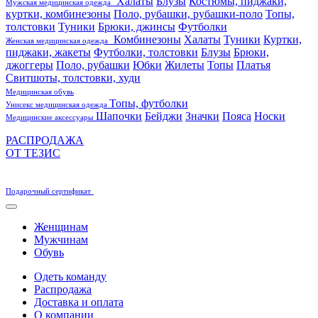
Халаты
Блузы
Костюмы, пиджаки,
Мужская медицинская одежда
куртки, комбинезоны
Поло, рубашки, рубашки-поло
Топы,
толстовки
Туники
Брюки, джинсы
Футболки
Комбинезоны
Халаты
Туники
Куртки,
Женская медицинская одежда
пиджаки, жакеты
Футболки, толстовки
Блузы
Брюки,
джоггеры
Поло, рубашки
Юбки
Жилеты
Топы
Платья
Свитшоты, толстовки, худи
Медицинская обувь
Топы, футболки
Унисекс медицинская одежда
Шапочки
Бейджи
Значки
Пояса
Носки
Медицинские аксессуары
РАСПРОДАЖА
ОТ ТЕЗИС
Подарочный сертификат
Женщинам
Мужчинам
Обувь
Одеть команду
Распродажа
Доставка и оплата
О компании