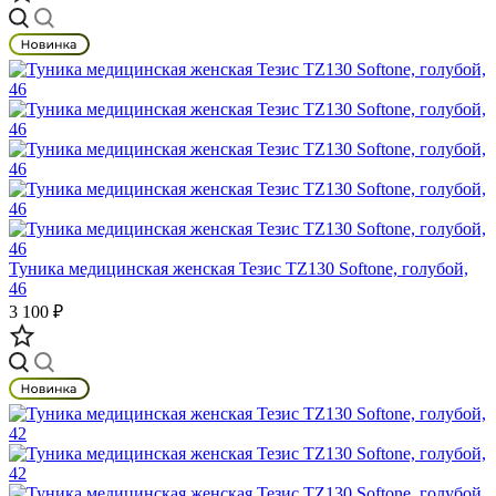
Туника медицинская женская Тезис TZ130 Softone, голубой,
46
3 100 ₽