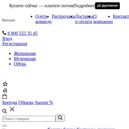
Купите сейчас — платите потом
Подробнее
Одеть
Распродажа
Доставка
О
Контак
Каталог
команду
и оплата
компании
8 800 555 35 45
Вход
Регистрация
Женщинам
Мужчинам
Обувь
Бренды
Образы
Акции %