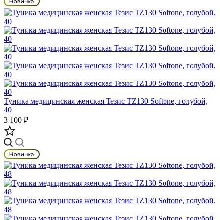
Туника медицинская женская Тезис TZ130 Softone, голубой,
40
3 100 ₽