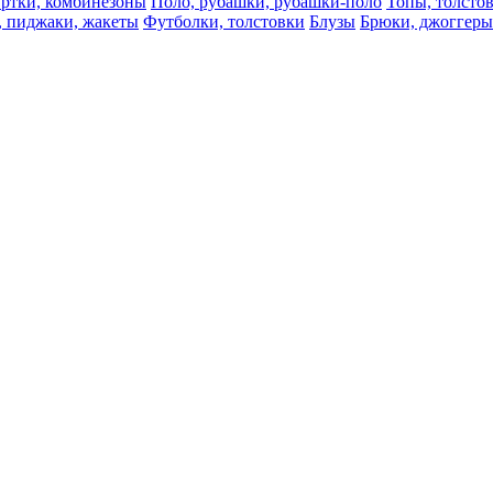
ртки, комбинезоны
Поло, рубашки, рубашки-поло
Топы, толсто
, пиджаки, жакеты
Футболки, толстовки
Блузы
Брюки, джоггеры