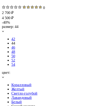
0
2 700 ₽
4 500 ₽
-40%
размер:
44
42
44
46
48
50
52
54
цвет:
Коралловый
Желтый
Светло-голубой
Лавандовый
Белый