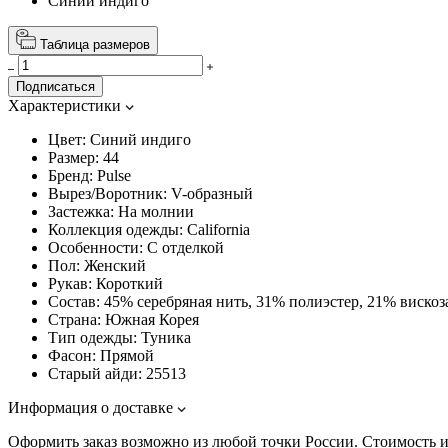
Синий индиго
Таблица размеров
Подписаться
Характеристики
Цвет:
Синий индиго
Размер:
44
Бренд:
Pulse
Вырез/Воротник:
V-образный
Застежка:
На молнии
Коллекция одежды:
California
Особенности:
С отделкой
Пол:
Женский
Рукав:
Короткий
Состав:
45% серебряная нить, 31% полиэстер, 21% вискоз
Страна:
Южная Корея
Тип одежды:
Туника
Фасон:
Прямой
Старый айди:
25513
Информация о доставке
Оформить заказ возможно из любой точки России. Стоимость и 