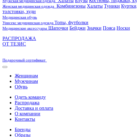
Халаты
Блузы
Костюмы, пиджаки, ку
Мужская медицинская одежда
Комбинезоны
Халаты
Туники
Куртки
Женская медицинская одежда
толстовки, худи
Медицинская обувь
Топы, футболки
Унисекс медицинская одежда
Шапочки
Бейджи
Значки
Пояса
Носки
Медицинские аксессуары
РАСПРОДАЖА
ОТ ТЕЗИС
Подарочный сертификат
Женщинам
Мужчинам
Обувь
Одеть команду
Распродажа
Доставка и оплата
О компании
Контакты
Бренды
Образы