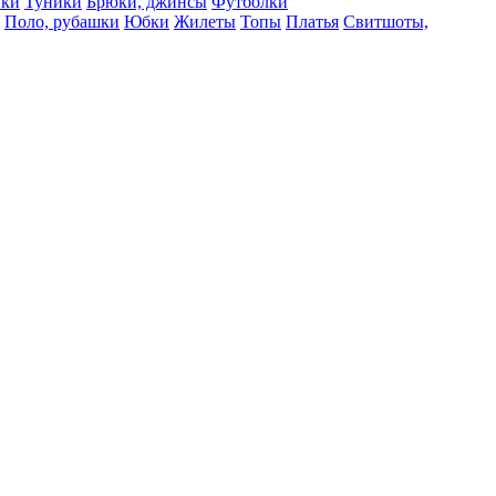
вки
Туники
Брюки, джинсы
Футболки
Поло, рубашки
Юбки
Жилеты
Топы
Платья
Свитшоты,