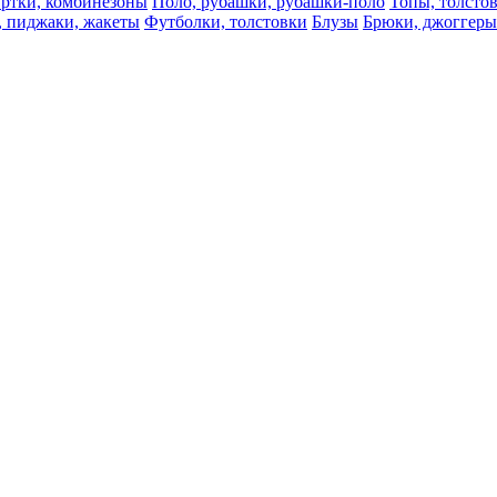
ртки, комбинезоны
Поло, рубашки, рубашки-поло
Топы, толсто
, пиджаки, жакеты
Футболки, толстовки
Блузы
Брюки, джоггеры