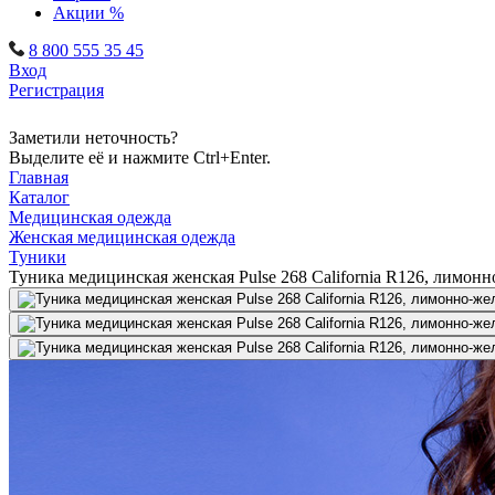
Акции %
8 800 555 35 45
Вход
Регистрация
Заметили неточность?
Выделите её и нажмите Ctrl+Enter.
Главная
Каталог
Медицинская одежда
Женская медицинская одежда
Туники
Туника медицинская женская Pulse 268 California R126, лимон