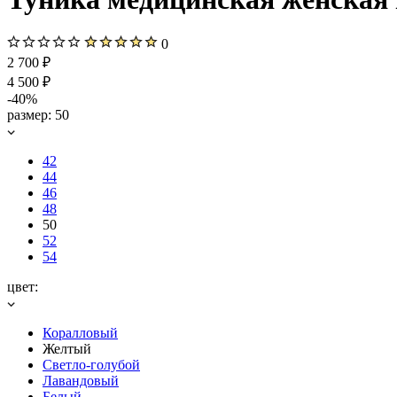
0
2 700 ₽
4 500 ₽
-40%
размер:
50
42
44
46
48
50
52
54
цвет:
Коралловый
Желтый
Светло-голубой
Лавандовый
Белый