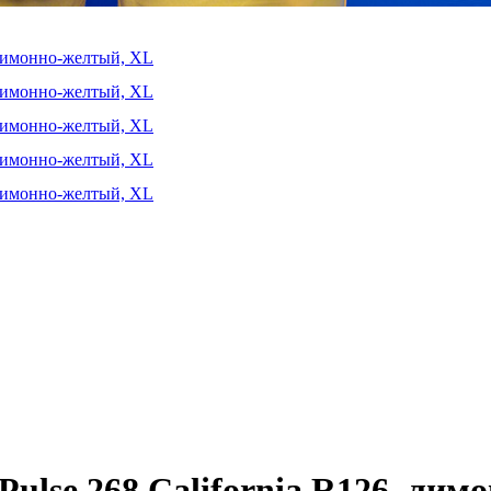
ulse 268 California R126, ли