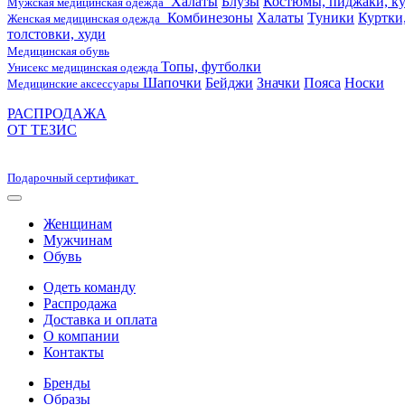
Халаты
Блузы
Костюмы, пиджаки, ку
Мужская медицинская одежда
Комбинезоны
Халаты
Туники
Куртки
Женская медицинская одежда
толстовки, худи
Медицинская обувь
Топы, футболки
Унисекс медицинская одежда
Шапочки
Бейджи
Значки
Пояса
Носки
Медицинские аксессуары
РАСПРОДАЖА
ОТ ТЕЗИС
Подарочный сертификат
Женщинам
Мужчинам
Обувь
Одеть команду
Распродажа
Доставка и оплата
О компании
Контакты
Бренды
Образы