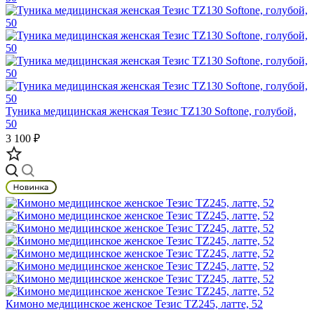
Туника медицинская женская Тезис TZ130 Softone, голубой,
50
3 100 ₽
Кимоно медицинское женское Тезис TZ245, латте, 52