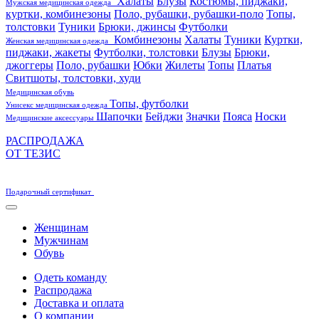
Халаты
Блузы
Костюмы, пиджаки,
Мужская медицинская одежда
куртки, комбинезоны
Поло, рубашки, рубашки-поло
Топы,
толстовки
Туники
Брюки, джинсы
Футболки
Комбинезоны
Халаты
Туники
Куртки,
Женская медицинская одежда
пиджаки, жакеты
Футболки, толстовки
Блузы
Брюки,
джоггеры
Поло, рубашки
Юбки
Жилеты
Топы
Платья
Свитшоты, толстовки, худи
Медицинская обувь
Топы, футболки
Унисекс медицинская одежда
Шапочки
Бейджи
Значки
Пояса
Носки
Медицинские аксессуары
РАСПРОДАЖА
ОТ ТЕЗИС
Подарочный сертификат
Женщинам
Мужчинам
Обувь
Одеть команду
Распродажа
Доставка и оплата
О компании