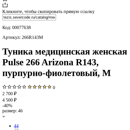
Кликните, чтобы скопировать прямую ссылку
Код:
00077638
Артикул:
266R143M
Туника медицинская женская
Pulse 266 Arizona R143,
пурпурно-фиолетовый, M
0
2 700 ₽
4 500 ₽
-40%
размер:
46
44