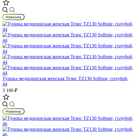
Туника медицинская женская Тезис TZ130 Softone, голубой,
44
3 100 ₽