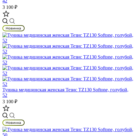
42
3 100 ₽
Туника медицинская женская Тезис TZ130 Softone, голубой,
52
3 100 ₽