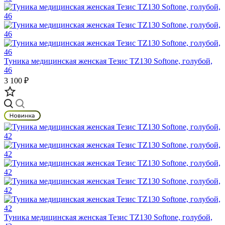
Туника медицинская женская Тезис TZ130 Softone, голубой,
46
3 100 ₽
Туника медицинская женская Тезис TZ130 Softone, голубой,