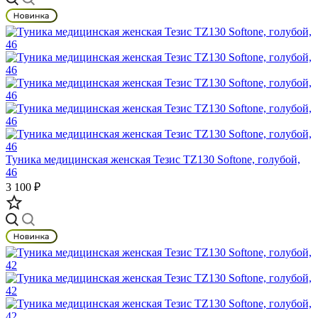
Туника медицинская женская Тезис TZ130 Softone, голубой,
46
3 100 ₽