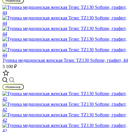
Туника медицинская женская Тезис TZ130 Softone, графит, 44
3 100 ₽