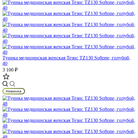
Туника медицинская женская Тезис TZ130 Softone, голубой,
40
3 100 ₽