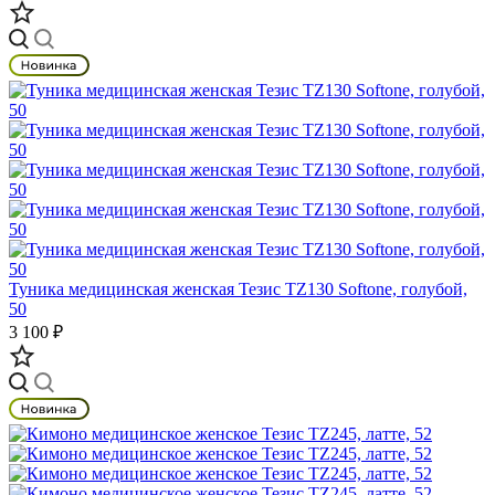
Туника медицинская женская Тезис TZ130 Softone, голубой,
50
3 100 ₽