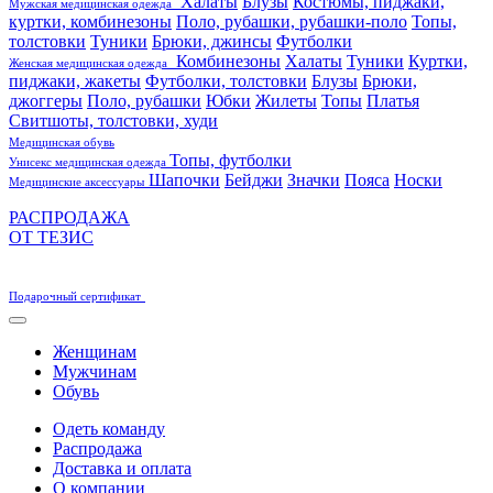
Халаты
Блузы
Костюмы, пиджаки,
Мужская медицинская одежда
куртки, комбинезоны
Поло, рубашки, рубашки-поло
Топы,
толстовки
Туники
Брюки, джинсы
Футболки
Комбинезоны
Халаты
Туники
Куртки,
Женская медицинская одежда
пиджаки, жакеты
Футболки, толстовки
Блузы
Брюки,
джоггеры
Поло, рубашки
Юбки
Жилеты
Топы
Платья
Свитшоты, толстовки, худи
Медицинская обувь
Топы, футболки
Унисекс медицинская одежда
Шапочки
Бейджи
Значки
Пояса
Носки
Медицинские аксессуары
РАСПРОДАЖА
ОТ ТЕЗИС
Подарочный сертификат
Женщинам
Мужчинам
Обувь
Одеть команду
Распродажа
Доставка и оплата
О компании