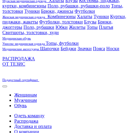
Халаты
Блузы
Костюмы, пиджаки,
Мужская медицинская одежда
куртки, комбинезоны
Поло, рубашки, рубашки-поло
Топы,
толстовки
Туники
Брюки, джинсы
Футболки
Комбинезоны
Халаты
Туники
Куртки,
Женская медицинская одежда
пиджаки, жакеты
Футболки, толстовки
Блузы
Брюки,
джоггеры
Поло, рубашки
Юбки
Жилеты
Топы
Платья
Свитшоты, толстовки, худи
Медицинская обувь
Топы, футболки
Унисекс медицинская одежда
Шапочки
Бейджи
Значки
Пояса
Носки
Медицинские аксессуары
РАСПРОДАЖА
ОТ ТЕЗИС
Подарочный сертификат
Женщинам
Мужчинам
Обувь
Одеть команду
Распродажа
Доставка и оплата
О компании