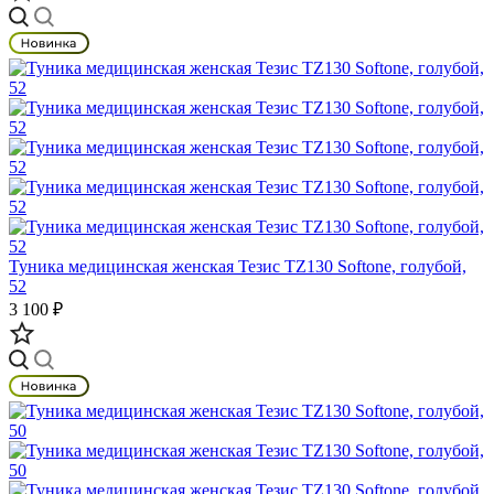
Туника медицинская женская Тезис TZ130 Softone, голубой,
52
3 100 ₽