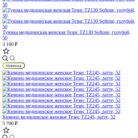
Туника медицинская женская Тезис TZ130 Softone, голубой,
50
3 100 ₽
Кимоно медицинское женское Тезис TZ245, латте, 52
5 700 ₽