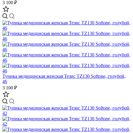
3 100 ₽
Туника медицинская женская Тезис TZ130 Softone, голубой,
46
3 100 ₽