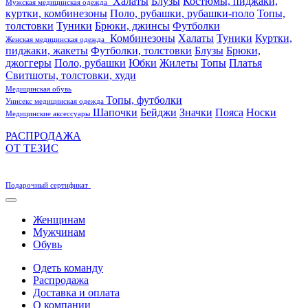
Халаты
Блузы
Костюмы, пиджаки,
Мужская медицинская одежда
куртки, комбинезоны
Поло, рубашки, рубашки-поло
Топы,
толстовки
Туники
Брюки, джинсы
Футболки
Комбинезоны
Халаты
Туники
Куртки,
Женская медицинская одежда
пиджаки, жакеты
Футболки, толстовки
Блузы
Брюки,
джоггеры
Поло, рубашки
Юбки
Жилеты
Топы
Платья
Свитшоты, толстовки, худи
Медицинская обувь
Топы, футболки
Унисекс медицинская одежда
Шапочки
Бейджи
Значки
Пояса
Носки
Медицинские аксессуары
РАСПРОДАЖА
ОТ ТЕЗИС
Подарочный сертификат
Женщинам
Мужчинам
Обувь
Одеть команду
Распродажа
Доставка и оплата
О компании