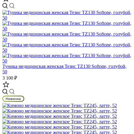
Туника медицинская женская Тезис TZ130 Softone, голубой,
50
3 100 ₽