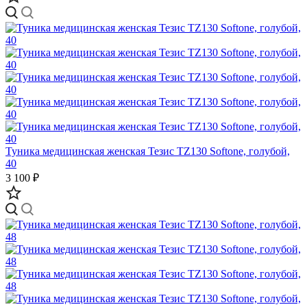
Туника медицинская женская Тезис TZ130 Softone, голубой,
40
3 100 ₽