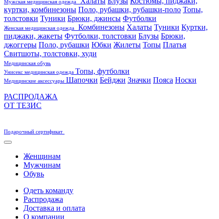
Халаты
Блузы
Костюмы, пиджаки,
Мужская медицинская одежда
куртки, комбинезоны
Поло, рубашки, рубашки-поло
Топы,
толстовки
Туники
Брюки, джинсы
Футболки
Комбинезоны
Халаты
Туники
Куртки,
Женская медицинская одежда
пиджаки, жакеты
Футболки, толстовки
Блузы
Брюки,
джоггеры
Поло, рубашки
Юбки
Жилеты
Топы
Платья
Свитшоты, толстовки, худи
Медицинская обувь
Топы, футболки
Унисекс медицинская одежда
Шапочки
Бейджи
Значки
Пояса
Носки
Медицинские аксессуары
РАСПРОДАЖА
ОТ ТЕЗИС
Подарочный сертификат
Женщинам
Мужчинам
Обувь
Одеть команду
Распродажа
Доставка и оплата
О компании