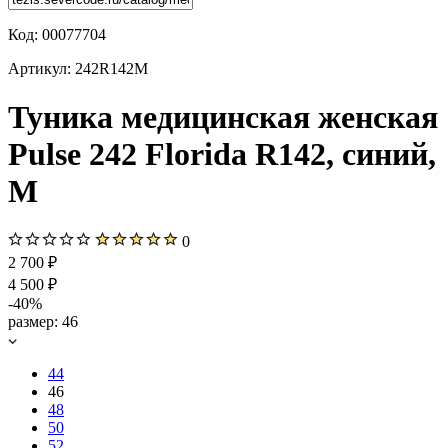
Код:
00077704
Артикул:
242R142M
Туника медицинская женская
Pulse 242 Florida R142, синий,
M
0
2 700 ₽
4 500 ₽
-40%
размер:
46
44
46
48
50
52