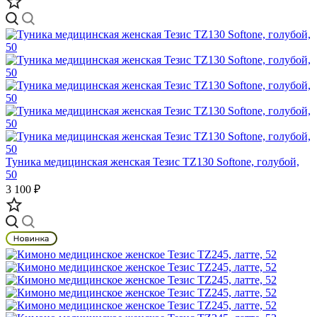
Туника медицинская женская Тезис TZ130 Softone, голубой,
50
3 100 ₽