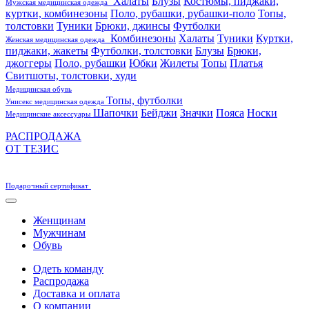
Халаты
Блузы
Костюмы, пиджаки,
Мужская медицинская одежда
куртки, комбинезоны
Поло, рубашки, рубашки-поло
Топы,
толстовки
Туники
Брюки, джинсы
Футболки
Комбинезоны
Халаты
Туники
Куртки,
Женская медицинская одежда
пиджаки, жакеты
Футболки, толстовки
Блузы
Брюки,
джоггеры
Поло, рубашки
Юбки
Жилеты
Топы
Платья
Свитшоты, толстовки, худи
Медицинская обувь
Топы, футболки
Унисекс медицинская одежда
Шапочки
Бейджи
Значки
Пояса
Носки
Медицинские аксессуары
РАСПРОДАЖА
ОТ ТЕЗИС
Подарочный сертификат
Женщинам
Мужчинам
Обувь
Одеть команду
Распродажа
Доставка и оплата
О компании