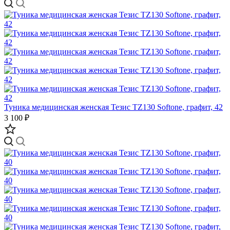
Туника медицинская женская Тезис TZ130 Softone, графит, 42
3 100 ₽