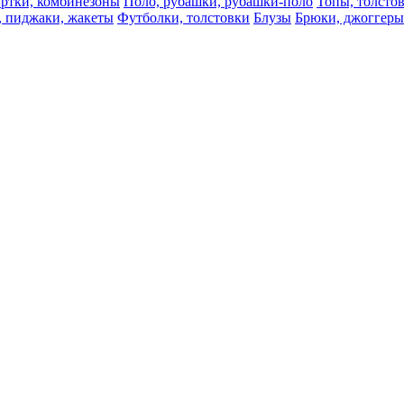
ртки, комбинезоны
Поло, рубашки, рубашки-поло
Топы, толсто
, пиджаки, жакеты
Футболки, толстовки
Блузы
Брюки, джоггеры