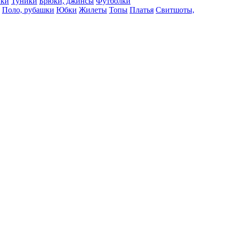
вки
Туники
Брюки, джинсы
Футболки
Поло, рубашки
Юбки
Жилеты
Топы
Платья
Свитшоты,