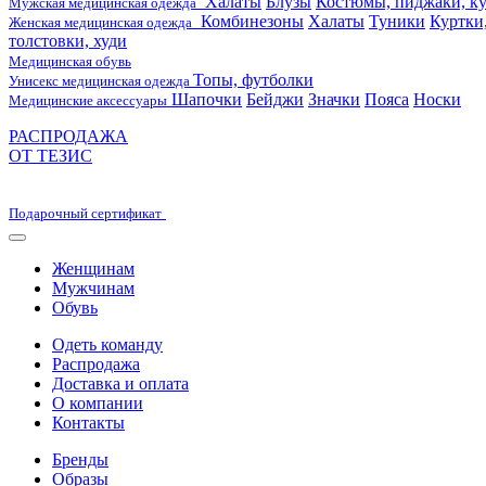
Халаты
Блузы
Костюмы, пиджаки, ку
Мужская медицинская одежда
Комбинезоны
Халаты
Туники
Куртки
Женская медицинская одежда
толстовки, худи
Медицинская обувь
Топы, футболки
Унисекс медицинская одежда
Шапочки
Бейджи
Значки
Пояса
Носки
Медицинские аксессуары
РАСПРОДАЖА
ОТ ТЕЗИС
Подарочный сертификат
Женщинам
Мужчинам
Обувь
Одеть команду
Распродажа
Доставка и оплата
О компании
Контакты
Бренды
Образы