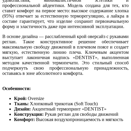
удовольствия, минималистичной эстетики и
профессиональной айдентики. Модель создана для тех, кто
ставит комфорт на первое место:
высокое содержание хлопка
(95%) отвечает за естественную терморегуляцию, а лайкра в
составе гарантирует, что изделие сохранит первоначальную
форму и эластичность даже при интенсивной эксплуатации.
В основе дизайна — расслабленный крой оверсайз с рукавами
реглан. Такое конструктивное решение обеспечивает
максимальную свободу движений в плечевом поясе и создает
мягкую, естественную линию плеча.
Ключевым акцентом
выступает лаконичная надпись «DENTIST», выполненная
методом качественной термопечати. Это стильный способ
подчеркнуть свою профессиональную принадлежность,
оставаясь в зоне абсолютного комфорта.
Особенности:
Крой:
Oversize
Ткань:
Хлопковый трикотаж (Soft Touch)
Дизайн:
Акцентный термопринт «DENTIST»
Конструкция:
Рукав реглан для свободы движений
Комфорт:
Высокая воздухопроницаемость и мягкость