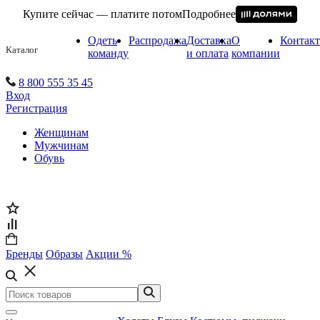
Купите сейчас — платите потом
Подробнее
Одеть
Распродажа
Доставка
О
Контак
Каталог
команду
и оплата
компании
8 800 555 35 45
Вход
Регистрация
Женщинам
Мужчинам
Обувь
Бренды
Образы
Акции %