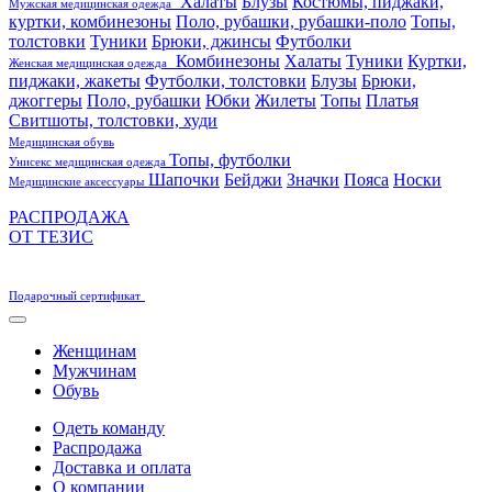
Халаты
Блузы
Костюмы, пиджаки,
Мужская медицинская одежда
куртки, комбинезоны
Поло, рубашки, рубашки-поло
Топы,
толстовки
Туники
Брюки, джинсы
Футболки
Комбинезоны
Халаты
Туники
Куртки,
Женская медицинская одежда
пиджаки, жакеты
Футболки, толстовки
Блузы
Брюки,
джоггеры
Поло, рубашки
Юбки
Жилеты
Топы
Платья
Свитшоты, толстовки, худи
Медицинская обувь
Топы, футболки
Унисекс медицинская одежда
Шапочки
Бейджи
Значки
Пояса
Носки
Медицинские аксессуары
РАСПРОДАЖА
ОТ ТЕЗИС
Подарочный сертификат
Женщинам
Мужчинам
Обувь
Одеть команду
Распродажа
Доставка и оплата
О компании