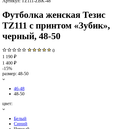
Артикул:
TZ111-ZBK-48
Футболка женская Тезис
TZ111 с принтом «Зубик»,
черный, 48-50
0
1 190 ₽
1 400 ₽
-15%
размер:
48-50
46-48
48-50
цвет:
Белый
Синий
Черный