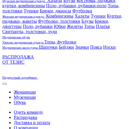
Халаты
Блузы
Костюмы, пиджаки,
Мужская медицинская одежда
куртки, комбинезоны
Поло, рубашки, рубашки-поло
Топы,
толстовки
Туники
Брюки, джинсы
Футболки
Комбинезоны
Халаты
Туники
Куртки,
Женская медицинская одежда
пиджаки, жакеты
Футболки, толстовки
Блузы
Брюки,
джоггеры
Поло, рубашки
Юбки
Жилеты
Топы
Платья
Свитшоты, толстовки, худи
Медицинская обувь
Топы, футболки
Унисекс медицинская одежда
Шапочки
Бейджи
Значки
Пояса
Носки
Медицинские аксессуары
РАСПРОДАЖА
ОТ ТЕЗИС
Подарочный сертификат
Женщинам
Мужчинам
Обувь
Одеть команду
Распродажа
Доставка и оплата
О компании