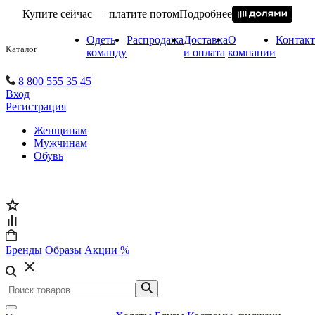
Купите сейчас — платите потом
Подробнее
Одеть
Распродажа
Доставка
О
Контак
Каталог
команду
и оплата
компании
8 800 555 35 45
Вход
Регистрация
Женщинам
Мужчинам
Обувь
Бренды
Образы
Акции %