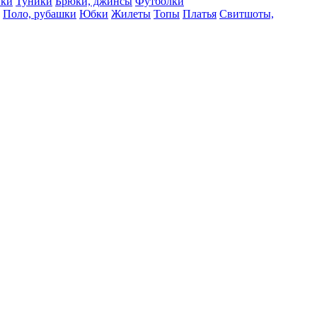
вки
Туники
Брюки, джинсы
Футболки
Поло, рубашки
Юбки
Жилеты
Топы
Платья
Свитшоты,