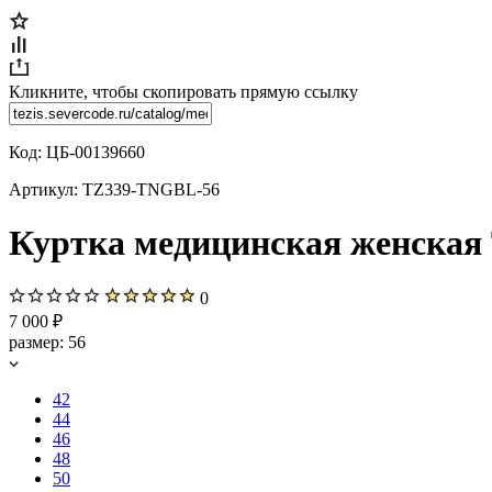
Кликните, чтобы скопировать прямую ссылку
Код:
ЦБ-00139660
Артикул:
TZ339-TNGBL-56
Куртка медицинская женская Т
0
7 000 ₽
размер:
56
42
44
46
48
50