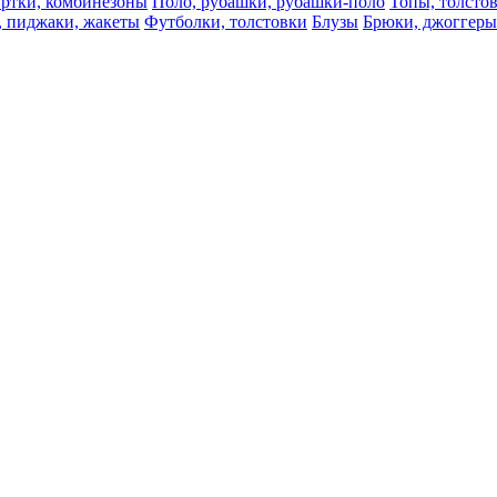
ртки, комбинезоны
Поло, рубашки, рубашки-поло
Топы, толсто
, пиджаки, жакеты
Футболки, толстовки
Блузы
Брюки, джоггеры