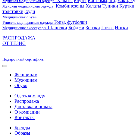
Халаты
Блузы
Костюмы, пиджаки, ку
Мужская медицинская одежда
Комбинезоны
Халаты
Туники
Куртки
Женская медицинская одежда
толстовки, худи
Медицинская обувь
Топы, футболки
Унисекс медицинская одежда
Шапочки
Бейджи
Значки
Пояса
Носки
Медицинские аксессуары
РАСПРОДАЖА
ОТ ТЕЗИС
Подарочный сертификат
Женщинам
Мужчинам
Обувь
Одеть команду
Распродажа
Доставка и оплата
О компании
Контакты
Бренды
Образы