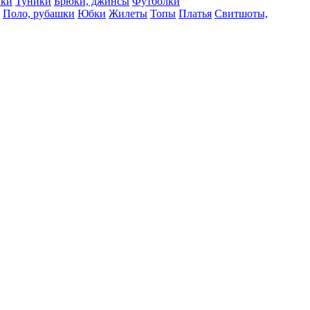
вки
Туники
Брюки, джинсы
Футболки
Поло, рубашки
Юбки
Жилеты
Топы
Платья
Свитшоты,