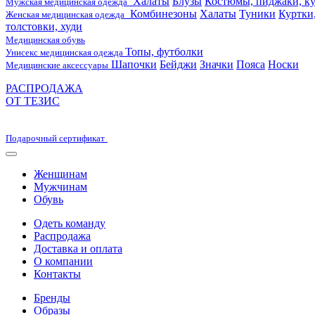
Халаты
Блузы
Костюмы, пиджаки, ку
Мужская медицинская одежда
Комбинезоны
Халаты
Туники
Куртки
Женская медицинская одежда
толстовки, худи
Медицинская обувь
Топы, футболки
Унисекс медицинская одежда
Шапочки
Бейджи
Значки
Пояса
Носки
Медицинские аксессуары
РАСПРОДАЖА
ОТ ТЕЗИС
Подарочный сертификат
Женщинам
Мужчинам
Обувь
Одеть команду
Распродажа
Доставка и оплата
О компании
Контакты
Бренды
Образы