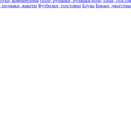
ртки, комбинезоны
Поло, рубашки, рубашки-поло
Топы, толсто
, пиджаки, жакеты
Футболки, толстовки
Блузы
Брюки, джоггеры