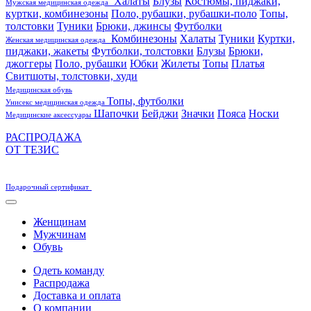
Халаты
Блузы
Костюмы, пиджаки,
Мужская медицинская одежда
куртки, комбинезоны
Поло, рубашки, рубашки-поло
Топы,
толстовки
Туники
Брюки, джинсы
Футболки
Комбинезоны
Халаты
Туники
Куртки,
Женская медицинская одежда
пиджаки, жакеты
Футболки, толстовки
Блузы
Брюки,
джоггеры
Поло, рубашки
Юбки
Жилеты
Топы
Платья
Свитшоты, толстовки, худи
Медицинская обувь
Топы, футболки
Унисекс медицинская одежда
Шапочки
Бейджи
Значки
Пояса
Носки
Медицинские аксессуары
РАСПРОДАЖА
ОТ ТЕЗИС
Подарочный сертификат
Женщинам
Мужчинам
Обувь
Одеть команду
Распродажа
Доставка и оплата
О компании