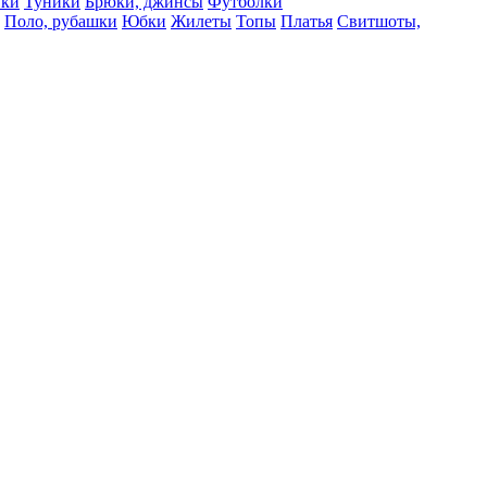
вки
Туники
Брюки, джинсы
Футболки
Поло, рубашки
Юбки
Жилеты
Топы
Платья
Свитшоты,