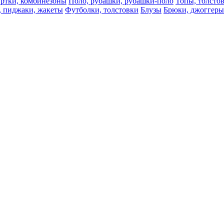
ртки, комбинезоны
Поло, рубашки, рубашки-поло
Топы, толсто
, пиджаки, жакеты
Футболки, толстовки
Блузы
Брюки, джоггеры