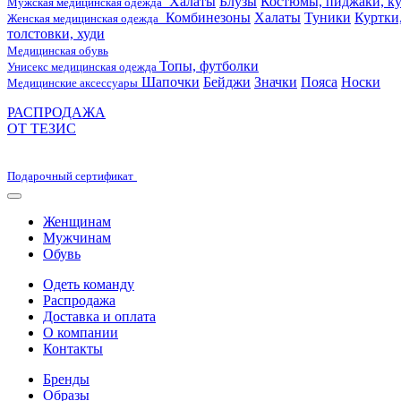
Халаты
Блузы
Костюмы, пиджаки, ку
Мужская медицинская одежда
Комбинезоны
Халаты
Туники
Куртки
Женская медицинская одежда
толстовки, худи
Медицинская обувь
Топы, футболки
Унисекс медицинская одежда
Шапочки
Бейджи
Значки
Пояса
Носки
Медицинские аксессуары
РАСПРОДАЖА
ОТ ТЕЗИС
Подарочный сертификат
Женщинам
Мужчинам
Обувь
Одеть команду
Распродажа
Доставка и оплата
О компании
Контакты
Бренды
Образы