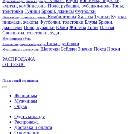
Халаты
Блузы
Костюмы, пиджаки,
Мужская медицинская одежда
куртки, комбинезоны
Поло, рубашки, рубашки-поло
Топы,
толстовки
Туники
Брюки, джинсы
Футболки
Комбинезоны
Халаты
Туники
Куртки,
Женская медицинская одежда
пиджаки, жакеты
Футболки, толстовки
Блузы
Брюки,
джоггеры
Поло, рубашки
Юбки
Жилеты
Топы
Платья
Свитшоты, толстовки, худи
Медицинская обувь
Топы, футболки
Унисекс медицинская одежда
Шапочки
Бейджи
Значки
Пояса
Носки
Медицинские аксессуары
РАСПРОДАЖА
ОТ ТЕЗИС
Подарочный сертификат
Женщинам
Мужчинам
Обувь
Одеть команду
Распродажа
Доставка и оплата
О компании