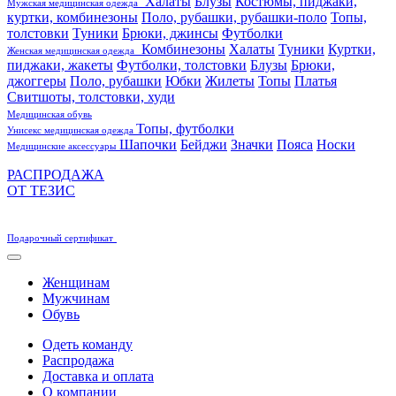
Халаты
Блузы
Костюмы, пиджаки,
Мужская медицинская одежда
куртки, комбинезоны
Поло, рубашки, рубашки-поло
Топы,
толстовки
Туники
Брюки, джинсы
Футболки
Комбинезоны
Халаты
Туники
Куртки,
Женская медицинская одежда
пиджаки, жакеты
Футболки, толстовки
Блузы
Брюки,
джоггеры
Поло, рубашки
Юбки
Жилеты
Топы
Платья
Свитшоты, толстовки, худи
Медицинская обувь
Топы, футболки
Унисекс медицинская одежда
Шапочки
Бейджи
Значки
Пояса
Носки
Медицинские аксессуары
РАСПРОДАЖА
ОТ ТЕЗИС
Подарочный сертификат
Женщинам
Мужчинам
Обувь
Одеть команду
Распродажа
Доставка и оплата
О компании