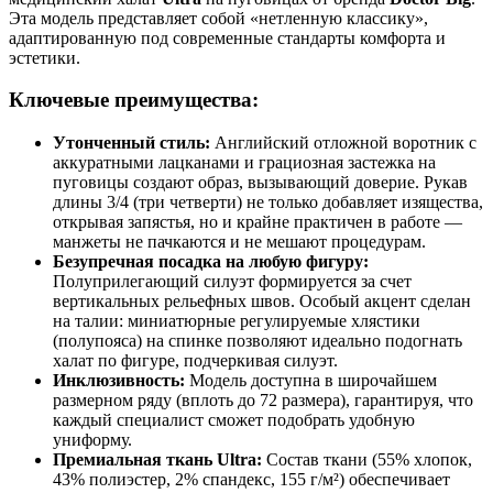
Эта модель представляет собой «нетленную классику»,
адаптированную под современные стандарты комфорта и
эстетики.
Ключевые преимущества:
Утонченный стиль:
Английский отложной воротник с
аккуратными лацканами и грациозная застежка на
пуговицы создают образ, вызывающий доверие. Рукав
длины 3/4 (три четверти) не только добавляет изящества,
открывая запястья, но и крайне практичен в работе —
манжеты не пачкаются и не мешают процедурам.
Безупречная посадка на любую фигуру:
Полуприлегающий силуэт формируется за счет
вертикальных рельефных швов. Особый акцент сделан
на талии: миниатюрные регулируемые хлястики
(полупояса) на спинке позволяют идеально подогнать
халат по фигуре, подчеркивая силуэт.
Инклюзивность:
Модель доступна в широчайшем
размерном ряду (вплоть до 72 размера), гарантируя, что
каждый специалист сможет подобрать удобную
униформу.
Премиальная ткань Ultra:
Состав ткани (55% хлопок,
43% полиэстер, 2% спандекс, 155 г/м²) обеспечивает