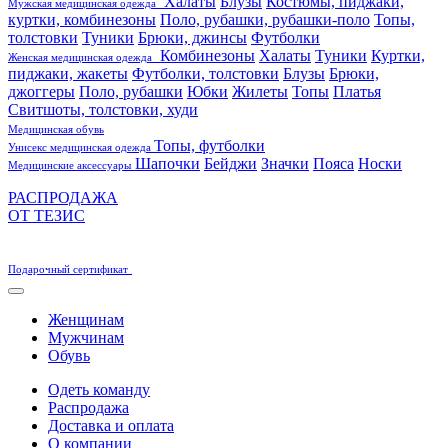
Халаты
Блузы
Костюмы, пиджаки,
Мужская медицинская одежда
куртки, комбинезоны
Поло, рубашки, рубашки-поло
Топы,
толстовки
Туники
Брюки, джинсы
Футболки
Комбинезоны
Халаты
Туники
Куртки,
Женская медицинская одежда
пиджаки, жакеты
Футболки, толстовки
Блузы
Брюки,
джоггеры
Поло, рубашки
Юбки
Жилеты
Топы
Платья
Свитшоты, толстовки, худи
Медицинская обувь
Топы, футболки
Унисекс медицинская одежда
Шапочки
Бейджи
Значки
Пояса
Носки
Медицинские аксессуары
РАСПРОДАЖА
ОТ ТЕЗИС
Подарочный сертификат
Женщинам
Мужчинам
Обувь
Одеть команду
Распродажа
Доставка и оплата
О компании