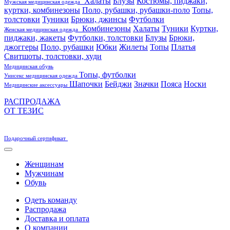
Халаты
Блузы
Костюмы, пиджаки,
Мужская медицинская одежда
куртки, комбинезоны
Поло, рубашки, рубашки-поло
Топы,
толстовки
Туники
Брюки, джинсы
Футболки
Комбинезоны
Халаты
Туники
Куртки,
Женская медицинская одежда
пиджаки, жакеты
Футболки, толстовки
Блузы
Брюки,
джоггеры
Поло, рубашки
Юбки
Жилеты
Топы
Платья
Свитшоты, толстовки, худи
Медицинская обувь
Топы, футболки
Унисекс медицинская одежда
Шапочки
Бейджи
Значки
Пояса
Носки
Медицинские аксессуары
РАСПРОДАЖА
ОТ ТЕЗИС
Подарочный сертификат
Женщинам
Мужчинам
Обувь
Одеть команду
Распродажа
Доставка и оплата
О компании