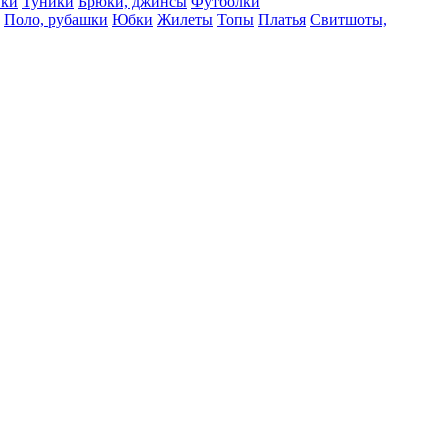
вки
Туники
Брюки, джинсы
Футболки
Поло, рубашки
Юбки
Жилеты
Топы
Платья
Свитшоты,