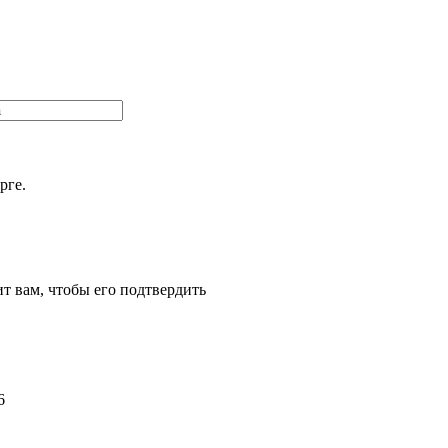
рге.
т вам, чтобы его подтвердить
6