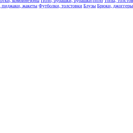
ртки, комбинезоны
Поло, рубашки, рубашки-поло
Топы, толсто
, пиджаки, жакеты
Футболки, толстовки
Блузы
Брюки, джоггеры