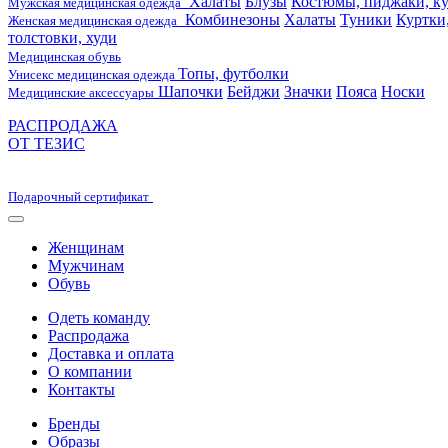
Халаты
Блузы
Костюмы, пиджаки, ку
Мужская медицинская одежда
Комбинезоны
Халаты
Туники
Куртки
Женская медицинская одежда
толстовки, худи
Медицинская обувь
Топы, футболки
Унисекс медицинская одежда
Шапочки
Бейджи
Значки
Пояса
Носки
Медицинские аксессуары
РАСПРОДАЖА
ОТ ТЕЗИС
Подарочный сертификат
Женщинам
Мужчинам
Обувь
Одеть команду
Распродажа
Доставка и оплата
О компании
Контакты
Бренды
Образы