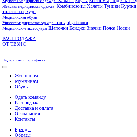
Халаты
Блузы
Костюмы, пиджаки, ку
Мужская медицинская одежда
Комбинезоны
Халаты
Туники
Куртки
Женская медицинская одежда
толстовки, худи
Медицинская обувь
Топы, футболки
Унисекс медицинская одежда
Шапочки
Бейджи
Значки
Пояса
Носки
Медицинские аксессуары
РАСПРОДАЖА
ОТ ТЕЗИС
Подарочный сертификат
Женщинам
Мужчинам
Обувь
Одеть команду
Распродажа
Доставка и оплата
О компании
Контакты
Бренды
Образы