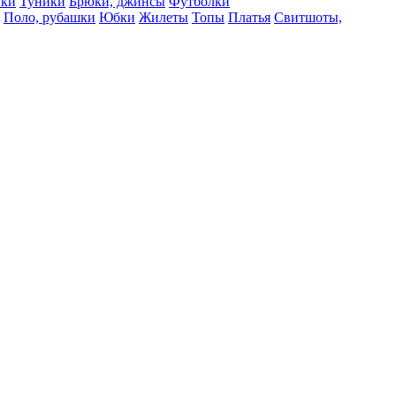
вки
Туники
Брюки, джинсы
Футболки
Поло, рубашки
Юбки
Жилеты
Топы
Платья
Свитшоты,