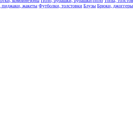
ртки, комбинезоны
Поло, рубашки, рубашки-поло
Топы, толсто
, пиджаки, жакеты
Футболки, толстовки
Блузы
Брюки, джоггеры