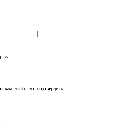
рге.
т вам, чтобы его подтвердить
4