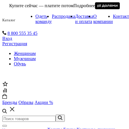
Купите сейчас — платите потом
Подробнее
Одеть
Распродажа
Доставка
О
Контак
Каталог
команду
и оплата
компании
8 800 555 35 45
Вход
Регистрация
Женщинам
Мужчинам
Обувь
Бренды
Образы
Акции %