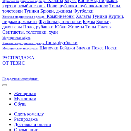
Халаты
Блузы
Костюмы, пиджаки,
Мужская медицинская одежда
куртки, комбинезоны
Поло, рубашки, рубашки-поло
Топы,
толстовки
Туники
Брюки, джинсы
Футболки
Комбинезоны
Халаты
Туники
Куртки,
Женская медицинская одежда
пиджаки, жакеты
Футболки, толстовки
Блузы
Брюки,
джоггеры
Поло, рубашки
Юбки
Жилеты
Топы
Платья
Свитшоты, толстовки, худи
Медицинская обувь
Топы, футболки
Унисекс медицинская одежда
Шапочки
Бейджи
Значки
Пояса
Носки
Медицинские аксессуары
РАСПРОДАЖА
ОТ ТЕЗИС
Подарочный сертификат
Женщинам
Мужчинам
Обувь
Одеть команду
Распродажа
Доставка и оплата
О компании