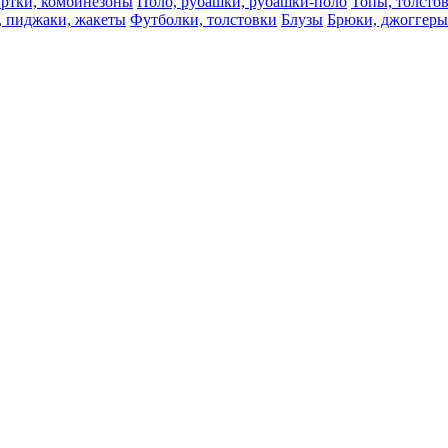
ртки, комбинезоны
Поло, рубашки, рубашки-поло
Топы, толсто
, пиджаки, жакеты
Футболки, толстовки
Блузы
Брюки, джоггеры