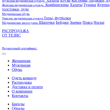
Халаты
Блузы
Костюмы, пиджаки, ку
Мужская медицинская одежда
Комбинезоны
Халаты
Туники
Куртки
Женская медицинская одежда
толстовки, худи
Медицинская обувь
Топы, футболки
Унисекс медицинская одежда
Шапочки
Бейджи
Значки
Пояса
Носки
Медицинские аксессуары
РАСПРОДАЖА
ОТ ТЕЗИС
Подарочный сертификат
Женщинам
Мужчинам
Обувь
Одеть команду
Распродажа
Доставка и оплата
О компании
Контакты
Бренды
Образы