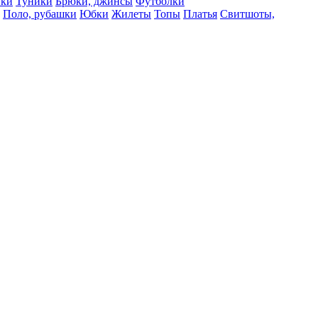
вки
Туники
Брюки, джинсы
Футболки
Поло, рубашки
Юбки
Жилеты
Топы
Платья
Свитшоты,