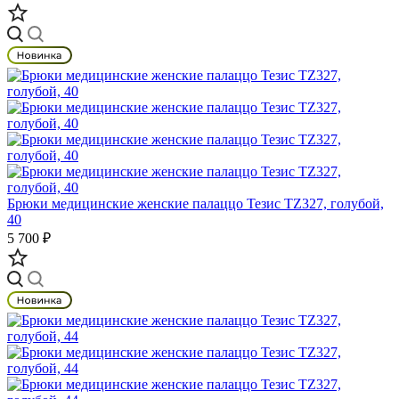
Брюки медицинские женские палаццо Тезис TZ327, голубой,
40
5 700 ₽