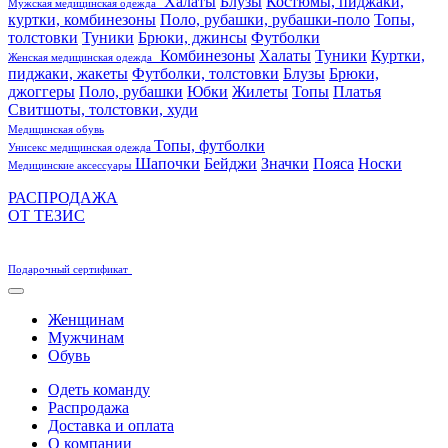
Халаты
Блузы
Костюмы, пиджаки,
Мужская медицинская одежда
куртки, комбинезоны
Поло, рубашки, рубашки-поло
Топы,
толстовки
Туники
Брюки, джинсы
Футболки
Комбинезоны
Халаты
Туники
Куртки,
Женская медицинская одежда
пиджаки, жакеты
Футболки, толстовки
Блузы
Брюки,
джоггеры
Поло, рубашки
Юбки
Жилеты
Топы
Платья
Свитшоты, толстовки, худи
Медицинская обувь
Топы, футболки
Унисекс медицинская одежда
Шапочки
Бейджи
Значки
Пояса
Носки
Медицинские аксессуары
РАСПРОДАЖА
ОТ ТЕЗИС
Подарочный сертификат
Женщинам
Мужчинам
Обувь
Одеть команду
Распродажа
Доставка и оплата
О компании