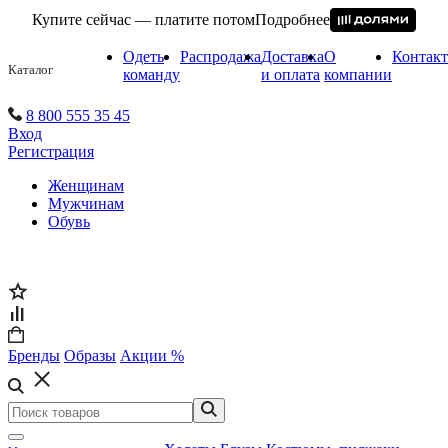
Купите сейчас — платите потом
Подробнее
Одеть
Распродажа
Доставка
О
Контак
Каталог
команду
и оплата
компании
8 800 555 35 45
Вход
Регистрация
Женщинам
Мужчинам
Обувь
Бренды
Образы
Акции %