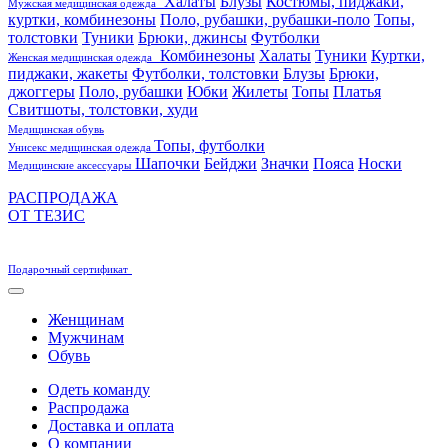
Халаты
Блузы
Костюмы, пиджаки,
Мужская медицинская одежда
куртки, комбинезоны
Поло, рубашки, рубашки-поло
Топы,
толстовки
Туники
Брюки, джинсы
Футболки
Комбинезоны
Халаты
Туники
Куртки,
Женская медицинская одежда
пиджаки, жакеты
Футболки, толстовки
Блузы
Брюки,
джоггеры
Поло, рубашки
Юбки
Жилеты
Топы
Платья
Свитшоты, толстовки, худи
Медицинская обувь
Топы, футболки
Унисекс медицинская одежда
Шапочки
Бейджи
Значки
Пояса
Носки
Медицинские аксессуары
РАСПРОДАЖА
ОТ ТЕЗИС
Подарочный сертификат
Женщинам
Мужчинам
Обувь
Одеть команду
Распродажа
Доставка и оплата
О компании