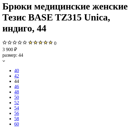
Брюки медицинские женские
Тезис BASE TZ315 Unica,
индиго, 44
0
3 900 ₽
размер:
44
40
42
44
46
48
50
52
54
56
58
60