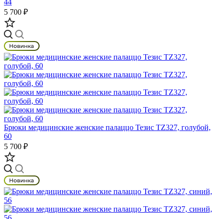
44
5 700 ₽
Брюки медицинские женские палаццо Тезис TZ327, голубой,
60
5 700 ₽