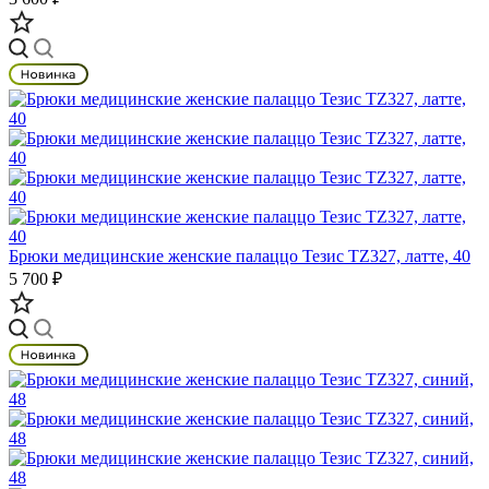
Брюки медицинские женские палаццо Тезис TZ327, латте, 40
5 700 ₽