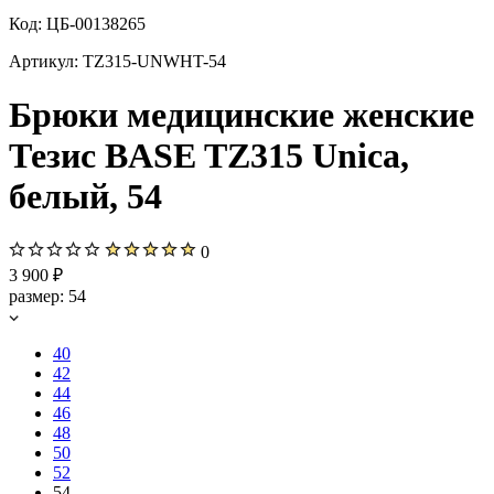
Код:
ЦБ-00138265
Артикул:
TZ315-UNWHT-54
Брюки медицинские женские
Тезис BASE TZ315 Unica,
белый, 54
0
3 900 ₽
размер:
54
40
42
44
46
48
50
52
54