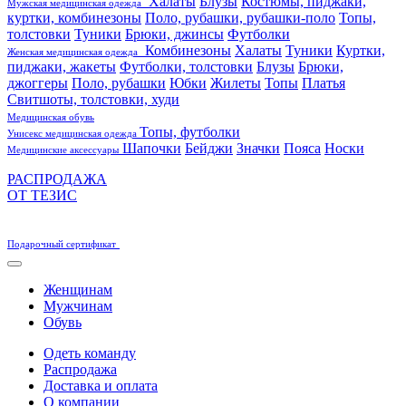
Халаты
Блузы
Костюмы, пиджаки,
Мужская медицинская одежда
куртки, комбинезоны
Поло, рубашки, рубашки-поло
Топы,
толстовки
Туники
Брюки, джинсы
Футболки
Комбинезоны
Халаты
Туники
Куртки,
Женская медицинская одежда
пиджаки, жакеты
Футболки, толстовки
Блузы
Брюки,
джоггеры
Поло, рубашки
Юбки
Жилеты
Топы
Платья
Свитшоты, толстовки, худи
Медицинская обувь
Топы, футболки
Унисекс медицинская одежда
Шапочки
Бейджи
Значки
Пояса
Носки
Медицинские аксессуары
РАСПРОДАЖА
ОТ ТЕЗИС
Подарочный сертификат
Женщинам
Мужчинам
Обувь
Одеть команду
Распродажа
Доставка и оплата
О компании