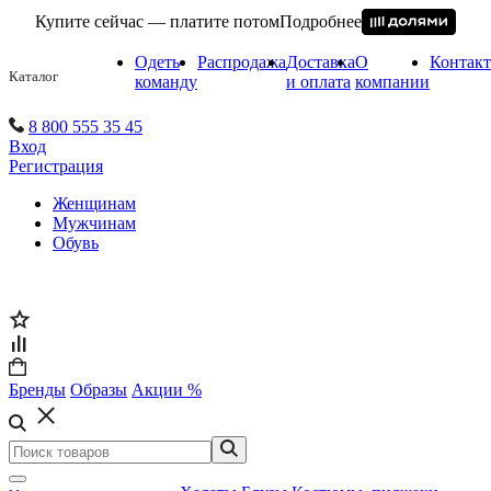
Купите сейчас — платите потом
Подробнее
Одеть
Распродажа
Доставка
О
Контак
Каталог
команду
и оплата
компании
8 800 555 35 45
Вход
Регистрация
Женщинам
Мужчинам
Обувь
Бренды
Образы
Акции %