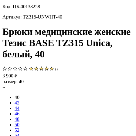
Код:
ЦБ-00138258
Артикул:
TZ315-UNWHT-40
Брюки медицинские женские
Тезис BASE TZ315 Unica,
белый, 40
0
3 900 ₽
размер:
40
40
42
44
46
48
50
52
54