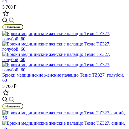
44
5 700 ₽
Брюки медицинские женские палаццо Тезис TZ327, голубой,
60
5 700 ₽