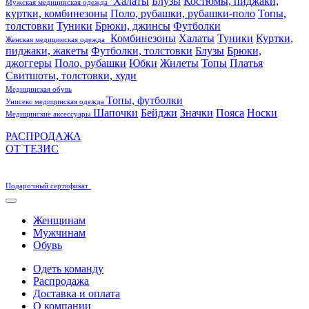
Халаты
Блузы
Костюмы, пиджаки,
Мужская медицинская одежда
куртки, комбинезоны
Поло, рубашки, рубашки-поло
Топы,
толстовки
Туники
Брюки, джинсы
Футболки
Комбинезоны
Халаты
Туники
Куртки,
Женская медицинская одежда
пиджаки, жакеты
Футболки, толстовки
Блузы
Брюки,
джоггеры
Поло, рубашки
Юбки
Жилеты
Топы
Платья
Свитшоты, толстовки, худи
Медицинская обувь
Топы, футболки
Унисекс медицинская одежда
Шапочки
Бейджи
Значки
Пояса
Носки
Медицинские аксессуары
РАСПРОДАЖА
ОТ ТЕЗИС
Подарочный сертификат
Женщинам
Мужчинам
Обувь
Одеть команду
Распродажа
Доставка и оплата
О компании