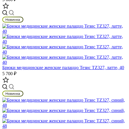
Брюки медицинские женские палаццо Тезис TZ327, латте, 40
5 700 ₽