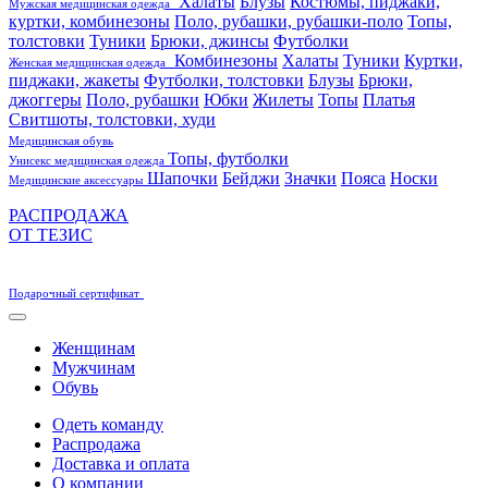
Халаты
Блузы
Костюмы, пиджаки,
Мужская медицинская одежда
куртки, комбинезоны
Поло, рубашки, рубашки-поло
Топы,
толстовки
Туники
Брюки, джинсы
Футболки
Комбинезоны
Халаты
Туники
Куртки,
Женская медицинская одежда
пиджаки, жакеты
Футболки, толстовки
Блузы
Брюки,
джоггеры
Поло, рубашки
Юбки
Жилеты
Топы
Платья
Свитшоты, толстовки, худи
Медицинская обувь
Топы, футболки
Унисекс медицинская одежда
Шапочки
Бейджи
Значки
Пояса
Носки
Медицинские аксессуары
РАСПРОДАЖА
ОТ ТЕЗИС
Подарочный сертификат
Женщинам
Мужчинам
Обувь
Одеть команду
Распродажа
Доставка и оплата
О компании