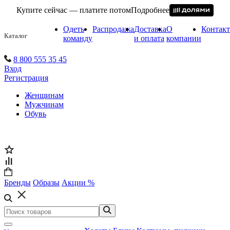
Купите сейчас — платите потом
Подробнее
Одеть
Распродажа
Доставка
О
Контак
Каталог
команду
и оплата
компании
8 800 555 35 45
Вход
Регистрация
Женщинам
Мужчинам
Обувь
Бренды
Образы
Акции %