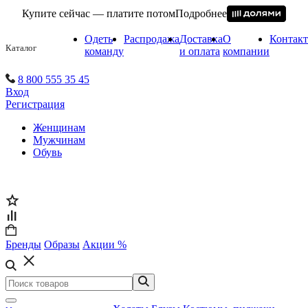
Купите сейчас — платите потом
Подробнее
Одеть
Распродажа
Доставка
О
Контак
Каталог
команду
и оплата
компании
8 800 555 35 45
Вход
Регистрация
Женщинам
Мужчинам
Обувь
Бренды
Образы
Акции %