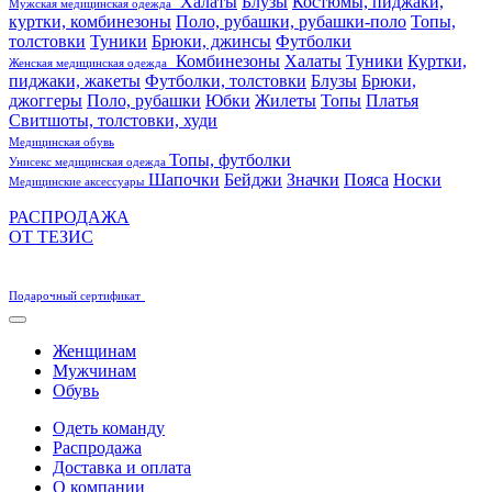
Халаты
Блузы
Костюмы, пиджаки,
Мужская медицинская одежда
куртки, комбинезоны
Поло, рубашки, рубашки-поло
Топы,
толстовки
Туники
Брюки, джинсы
Футболки
Комбинезоны
Халаты
Туники
Куртки,
Женская медицинская одежда
пиджаки, жакеты
Футболки, толстовки
Блузы
Брюки,
джоггеры
Поло, рубашки
Юбки
Жилеты
Топы
Платья
Свитшоты, толстовки, худи
Медицинская обувь
Топы, футболки
Унисекс медицинская одежда
Шапочки
Бейджи
Значки
Пояса
Носки
Медицинские аксессуары
РАСПРОДАЖА
ОТ ТЕЗИС
Подарочный сертификат
Женщинам
Мужчинам
Обувь
Одеть команду
Распродажа
Доставка и оплата
О компании