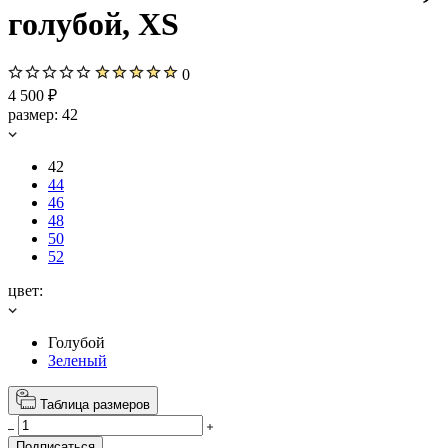
голубой, XS
0
4 500 ₽
размер:
42
42
44
46
48
50
52
цвет:
Голубой
Зеленый
Таблица размеров
Подписаться