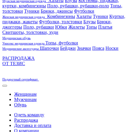
Халаты
Блузы
Костюмы, пиджаки,
Мужская медицинская одежда
куртки, комбинезоны
Поло, рубашки, рубашки-поло
Топы,
толстовки
Туники
Брюки, джинсы
Футболки
Комбинезоны
Халаты
Туники
Куртки,
Женская медицинская одежда
пиджаки, жакеты
Футболки, толстовки
Блузы
Брюки,
джоггеры
Поло, рубашки
Юбки
Жилеты
Топы
Платья
Свитшоты, толстовки, худи
Медицинская обувь
Топы, футболки
Унисекс медицинская одежда
Шапочки
Бейджи
Значки
Пояса
Носки
Медицинские аксессуары
РАСПРОДАЖА
ОТ ТЕЗИС
Подарочный сертификат
Женщинам
Мужчинам
Обувь
Одеть команду
Распродажа
Доставка и оплата
О компании