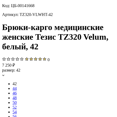
Код:
ЦБ-00141668
Артикул:
TZ320-VLWHT-42
Брюки-карго медицинские
женские Тезис TZ320 Velum,
белый, 42
0
7 250 ₽
размер:
42
42
44
46
48
50
52
54
56