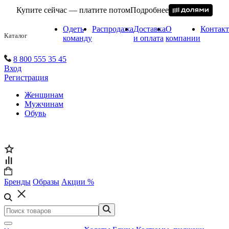
Купите сейчас — платите потом
Подробнее
Одеть
Распродажа
Доставка
О
Контак
Каталог
команду
и оплата
компании
8 800 555 35 45
Вход
Регистрация
Женщинам
Мужчинам
Обувь
Бренды
Образы
Акции %