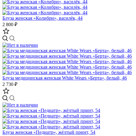
Блуза женская «Колибри», василёк, 44
2 800 ₽
Блуза медицинская женская White Wears «Берта», белый, 46
2 730 ₽
Блуза женская «Педиатр», жёлтый принт, 54