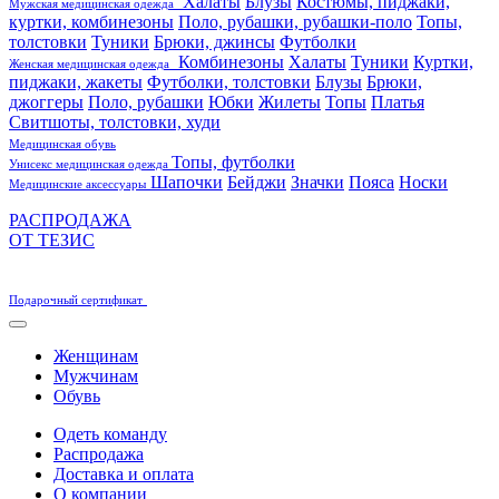
Халаты
Блузы
Костюмы, пиджаки,
Мужская медицинская одежда
куртки, комбинезоны
Поло, рубашки, рубашки-поло
Топы,
толстовки
Туники
Брюки, джинсы
Футболки
Комбинезоны
Халаты
Туники
Куртки,
Женская медицинская одежда
пиджаки, жакеты
Футболки, толстовки
Блузы
Брюки,
джоггеры
Поло, рубашки
Юбки
Жилеты
Топы
Платья
Свитшоты, толстовки, худи
Медицинская обувь
Топы, футболки
Унисекс медицинская одежда
Шапочки
Бейджи
Значки
Пояса
Носки
Медицинские аксессуары
РАСПРОДАЖА
ОТ ТЕЗИС
Подарочный сертификат
Женщинам
Мужчинам
Обувь
Одеть команду
Распродажа
Доставка и оплата
О компании