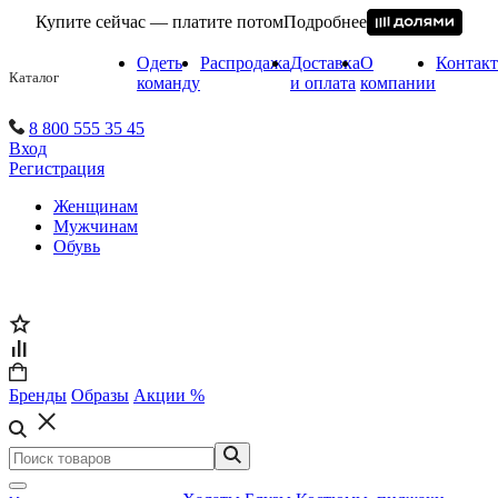
Купите сейчас — платите потом
Подробнее
Одеть
Распродажа
Доставка
О
Контак
Каталог
команду
и оплата
компании
8 800 555 35 45
Вход
Регистрация
Женщинам
Мужчинам
Обувь
Бренды
Образы
Акции %