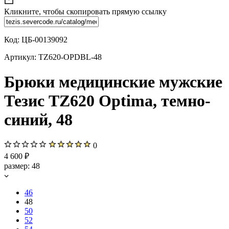
Кликните, чтобы скопировать прямую ссылку
Код:
ЦБ-00139092
Артикул:
TZ620-OPDBL-48
Брюки медицинские мужские
Тезис TZ620 Оptima, темно-
синий, 48
0
4 600 ₽
размер:
48
46
48
50
52